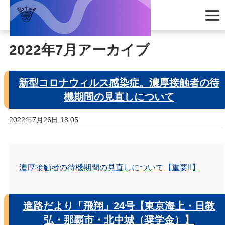
2022年7月アーカイブ
新型コロナウィルス感染症。濃厚接触者の待
機期間の見直しについて
2022年7月26日 18:05
濃厚接触者の待機期間の見直しについて
【重要!!】
進路だより「飛翔」24号【東京海上・日教
弘・那覇市・北中城（奨学金）】