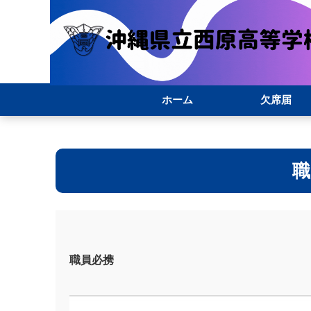
ホーム
欠席届
職
職員必携