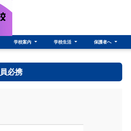
学校案内
学校生活
保護者へ
校長あいさつ
スクールポリシー
本校の特色
コースの内容
教育課程
施設
制服
学校要覧
校則
職員必携
学校評価
アクセス
行事予定表
学校行事
生徒送迎について
欠席届
学校感染症の対応
台風等の対応
家族休暇について
端末故障時の問い合
員必携