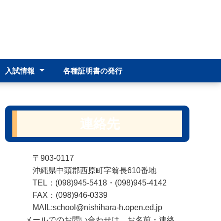
入試情報
各種証明書の発行
わせ
高校入試募集要項等
学校説明会
入学選抜における判定基
準
連絡先
〒903-0117
沖縄県中頭郡西原町字翁長610番地
TEL：(098)945-5418・(098)945-4142
FAX：(098)946-0339
MAIL:school@nishihara-h.open.ed.jp
メールでのお問い合わせは、お名前・連絡