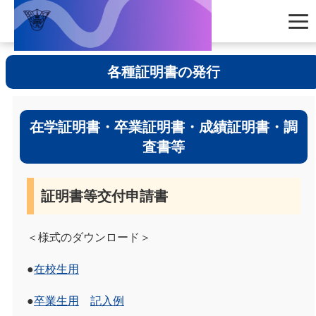
各種証明書の発行
在学証明書・卒業証明書・成績証明書・調
査書等
証明書等交付申請書
＜様式のダウンロード＞
●
在校生用
●
卒業生用
記入例