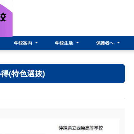
学校案内
学校生活
保護者へ
校長あいさつ
スクールポリシー
本校の特色
コースの内容
教育課程
施設
制服
学校要覧
校則
職員必携
学校評価
アクセス
行事予定表
学校行事
生徒送迎について
欠席届
学校感染症の対応
台風等の対応
家族休暇について
端末故障時の問い合
得(特色選抜)