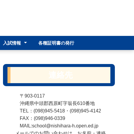
入試情報
各種証明書の発行
わせ
高校入試募集要項等
学校説明会
入学選抜における判定基
準
連絡先
〒903-0117
沖縄県中頭郡西原町字翁長610番地
TEL：(098)945-5418・(098)945-4142
FAX：(098)946-0339
MAIL:school@nishihara-h.open.ed.jp
メールでのお問い合わせは、お名前・連絡