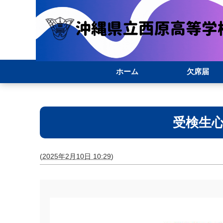
ホーム
欠席届
受検生心
(
2025年2月10日 10:29
)