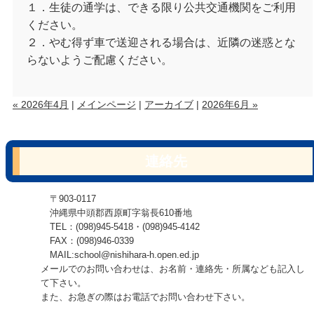
１．生徒の通学は、できる限り公共交通機関をご利用
ください。
２．やむ得ず車で送迎される場合は、近隣の迷惑とな
らないようご配慮ください。
« 2026年4月
|
メインページ
|
アーカイブ
|
2026年6月 »
連絡先
〒903-0117
沖縄県中頭郡西原町字翁長610番地
TEL：(098)945-5418・(098)945-4142
FAX：(098)946-0339
MAIL:school@nishihara-h.open.ed.jp
メールでのお問い合わせは、お名前・連絡先・所属なども記入し
て下さい。
また、お急ぎの際はお電話でお問い合わせ下さい。