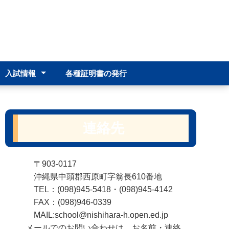
入試情報
各種証明書の発行
わせ
高校入試募集要項等
学校説明会
入学選抜における判定基
準
連絡先
〒903-0117
沖縄県中頭郡西原町字翁長610番地
TEL：(098)945-5418・(098)945-4142
FAX：(098)946-0339
MAIL:school@nishihara-h.open.ed.jp
メールでのお問い合わせは、お名前・連絡