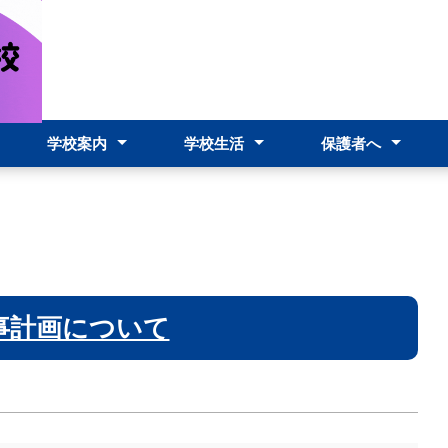
学校案内
学校生活
保護者へ
校長あいさつ
スクールポリシー
本校の特色
コースの内容
教育課程
施設
制服
学校要覧
校則
職員必携
学校評価
アクセス
行事予定表
学校行事
生徒送迎について
欠席届
学校感染症の対応
台風等の対応
家族休暇について
端末故障時の問い合
事計画について