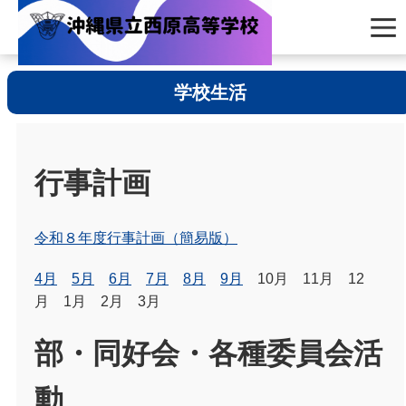
学校生活
行事計画
令和８年度行事計画（簡易版）
4月
5月
6月
7月
8月
9月
10月 11月 12
月 1月 2月 3月
部・同好会・各種委員会活
動